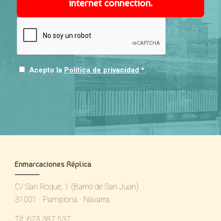
internet connection.
Acepto la
Política de privacidad
*
Enmarcaciones Réplica
C/ San Roque, 1 (Barrio de San Juan)
31001 · Pamplona · Navarra
Tlf. 623 387 537