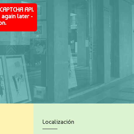
eCAPTCHA API.
again later -
on.
Localización