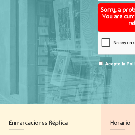
Sorry, a pro
You are curr
re
Acepto la
Polí
Enmarcaciones Réplica
Horario