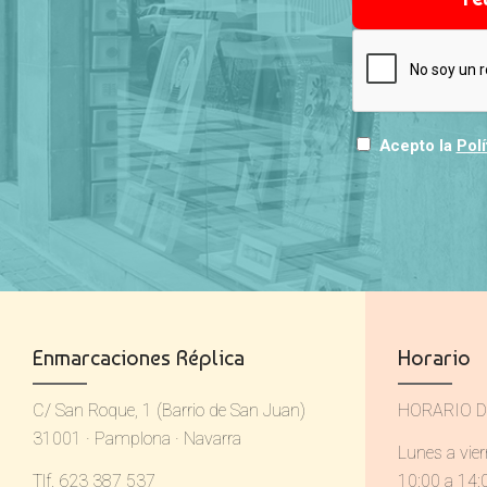
Acepto la
Polí
Enmarcaciones Réplica
Horario
C/ San Roque, 1 (Barrio de San Juan)
HORARIO D
31001 · Pamplona · Navarra
Lunes a vie
Tlf. 623 387 537
10:00 a 14: