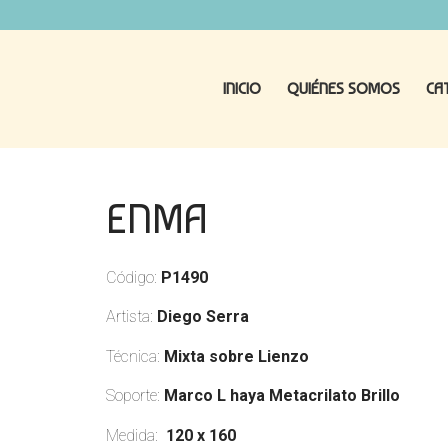
INICIO
QUIÉNES SOMOS
CA
ENMA
Código:
P1490
Artista:
Diego Serra
Técnica:
Mixta sobre Lienzo
Soporte:
Marco L haya Metacrilato Brillo
Medida:
120 x 160