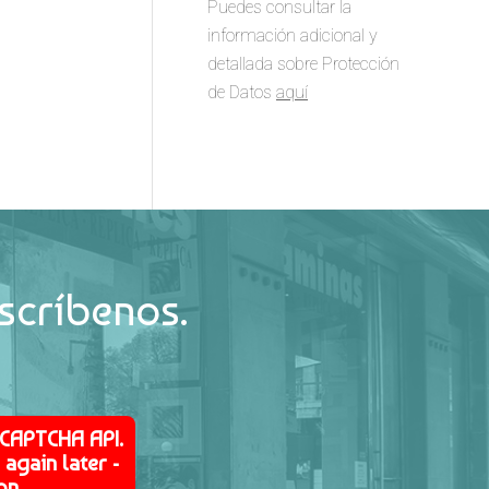
Puedes consultar la
información adicional y
detallada sobre Protección
de Datos
aquí
scríbenos.
eCAPTCHA API.
again later -
on.