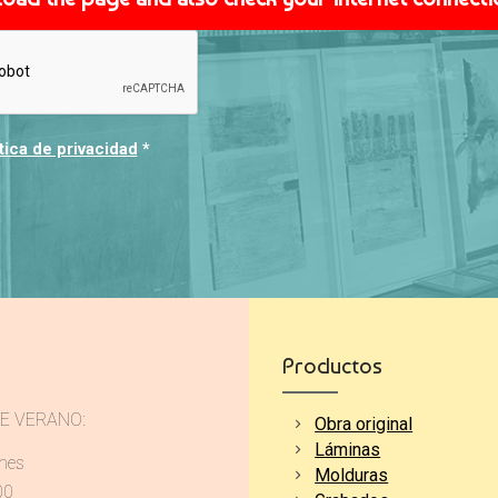
tica de privacidad
*
Productos
E VERANO:
Obra original
Láminas
rnes
Molduras
00