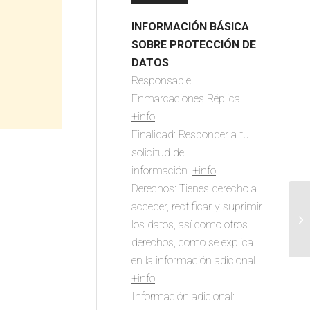
INFORMACIÓN BÁSICA
SOBRE PROTECCIÓN DE
DATOS
Responsable:
Enmarcaciones Réplica
+info
Finalidad: Responder a tu
solicitud de
información.
+info
Derechos: Tienes derecho a
acceder, rectificar y suprimir
los datos, así como otros
derechos, como se explica
en la información adicional.
+info
Información adicional: