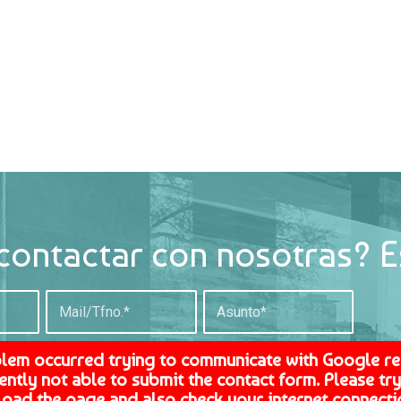
contactar con nosotras? E
blem occurred trying to communicate with Google r
ently not able to submit the contact form. Please try 
load the page and also check your internet connecti