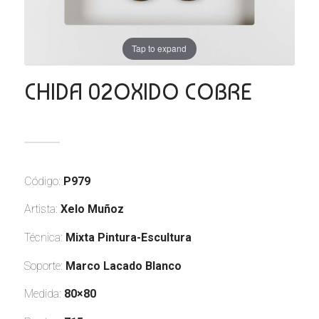
Tap to expand
CHIDA 02OXIDO COBRE
Código:
P979
Artista:
Xelo Muñoz
Técnica:
Mixta Pintura-Escultura
Soporte:
Marco Lacado Blanco
Medida:
80×80