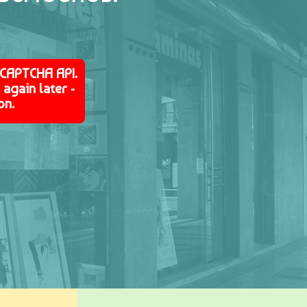
eCAPTCHA API.
again later -
on.