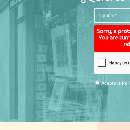
Sorry, a pro
You are curr
re
Acepto la
Polí