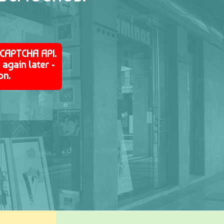
eCAPTCHA API.
again later -
on.