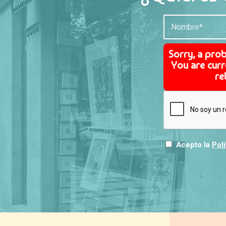
Sorry, a pro
You are curr
re
Acepto la
Polí