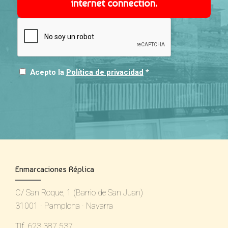
internet connection.
Acepto la
Política de privacidad
*
Enmarcaciones Réplica
C/ San Roque, 1 (Barrio de San Juan)
31001 · Pamplona · Navarra
Tlf. 623 387 537