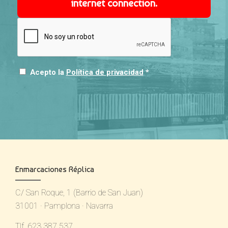
internet connection.
Acepto la
Política de privacidad
*
Enmarcaciones Réplica
C/ San Roque, 1 (Barrio de San Juan)
31001 · Pamplona · Navarra
Tlf. 623 387 537