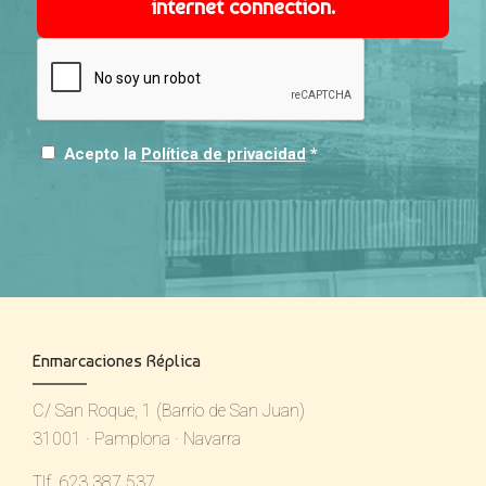
internet connection.
Acepto la
Política de privacidad
*
Enmarcaciones Réplica
C/ San Roque, 1 (Barrio de San Juan)
31001 · Pamplona · Navarra
Tlf. 623 387 537