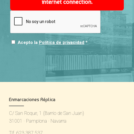
internet connection.
Acepto la
Política de privacidad
*
Enmarcaciones Réplica
C/ San Roque, 1 (Barrio de San Juan)
31001 · Pamplona · Navarra
Tlf. 623 387 537