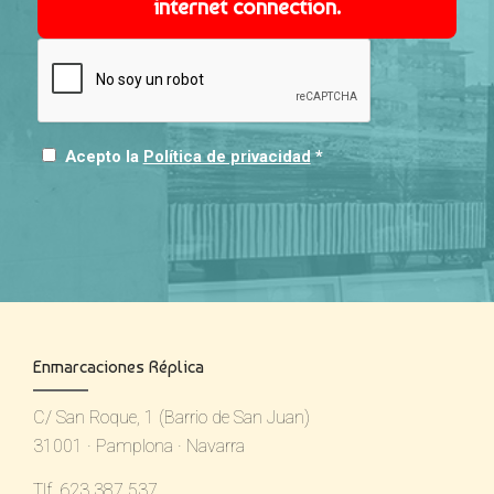
internet connection.
Acepto la
Política de privacidad
*
Enmarcaciones Réplica
C/ San Roque, 1 (Barrio de San Juan)
31001 · Pamplona · Navarra
Tlf. 623 387 537