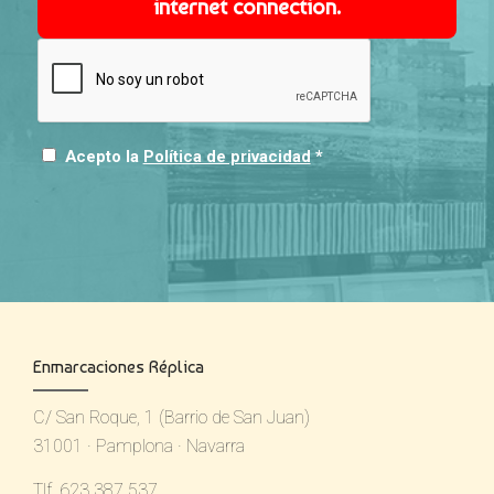
internet connection.
Acepto la
Política de privacidad
*
Enmarcaciones Réplica
C/ San Roque, 1 (Barrio de San Juan)
31001 · Pamplona · Navarra
Tlf. 623 387 537