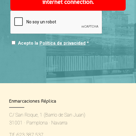
internet connection.
Acepto la
Política de privacidad
*
Enmarcaciones Réplica
C/ San Roque, 1 (Barrio de San Juan)
31001 · Pamplona · Navarra
Tlf. 623 387 537