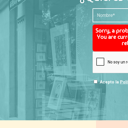
Sorry, a pro
You are curr
re
Acepto la
Polí