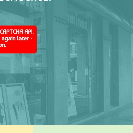
eCAPTCHA API.
again later -
on.