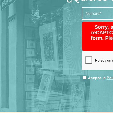
Sorry, 
reCAPTCH
form. Ple
Acepto la
Pol