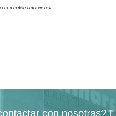
r para la próxima vez que comente.
contactar con nosotras? E