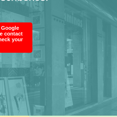
h Google
e contact
check your