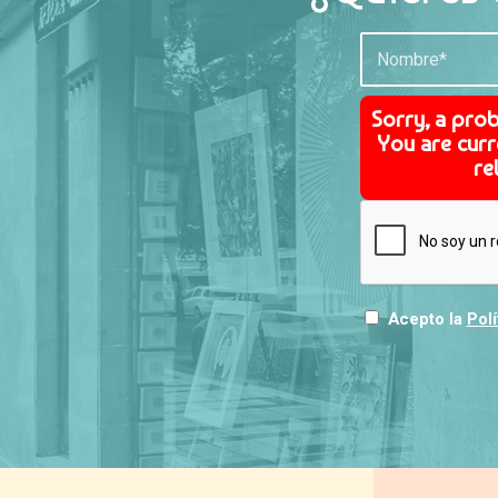
Sorry, a pro
You are curr
re
Acepto la
Polí