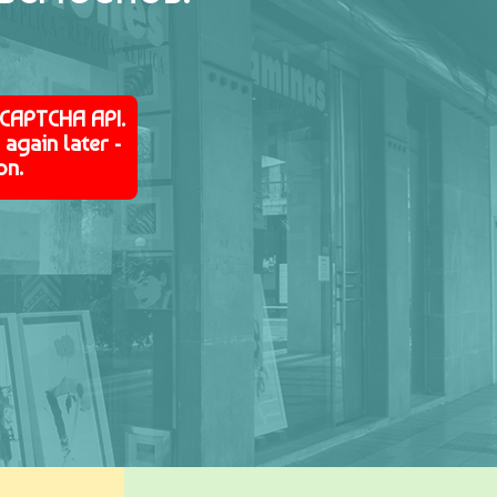
eCAPTCHA API.
again later -
on.