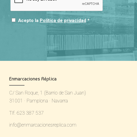
Acepto la
Política de privacidad
*
Enmarcaciones Réplica
C/ San Roque, 1 (Barrio de San Juan)
31001 · Pamplona · Navarra
Tlf. 623 387 537
info@enmarcacionesreplica.com