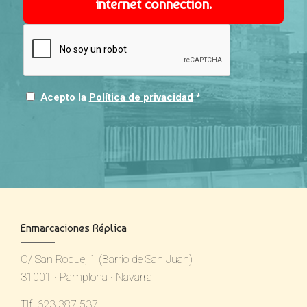
internet connection.
Acepto la
Política de privacidad
*
Enmarcaciones Réplica
C/ San Roque, 1 (Barrio de San Juan)
31001 · Pamplona · Navarra
Tlf. 623 387 537