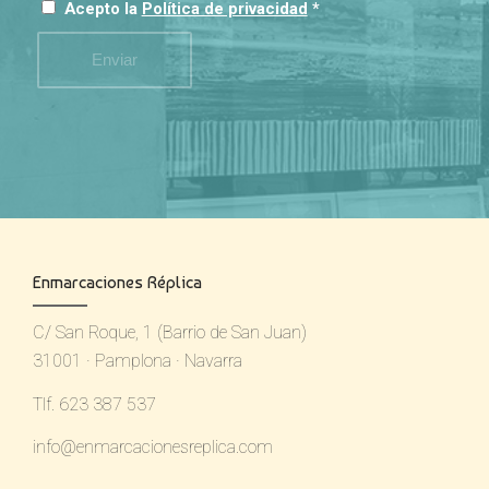
internet connection.
Acepto la
Política de privacidad
*
Enmarcaciones Réplica
C/ San Roque, 1 (Barrio de San Juan)
31001 · Pamplona · Navarra
Tlf. 623 387 537