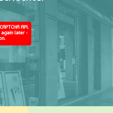
eCAPTCHA API.
again later -
on.