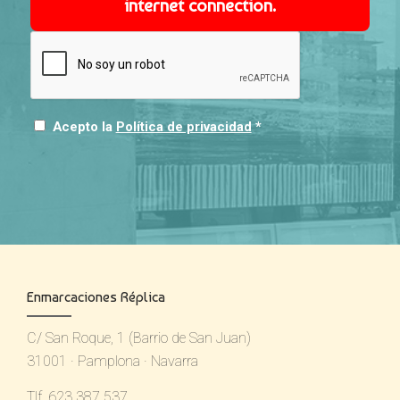
internet connection.
Acepto la
Política de privacidad
*
Enmarcaciones Réplica
C/ San Roque, 1 (Barrio de San Juan)
31001 · Pamplona · Navarra
Tlf. 623 387 537