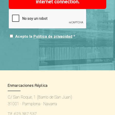
internet connection.
Acepto la
Política de privacidad
*
Enmarcaciones Réplica
C/ San Roque, 1 (Barrio de San Juan)
31001 · Pamplona · Navarra
Tlf. 623 387 537