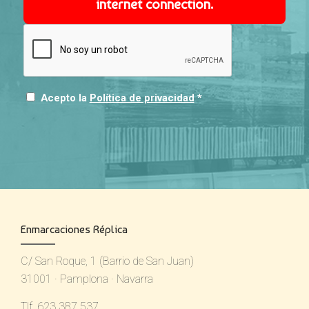
internet connection.
Acepto la
Política de privacidad
*
Enmarcaciones Réplica
C/ San Roque, 1 (Barrio de San Juan)
31001 · Pamplona · Navarra
Tlf. 623 387 537