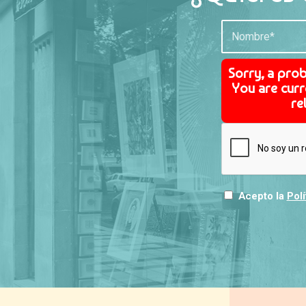
Sorry, a pro
You are curr
re
Acepto la
Polí