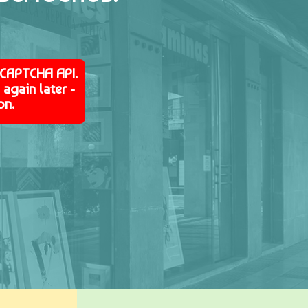
eCAPTCHA API.
again later -
on.