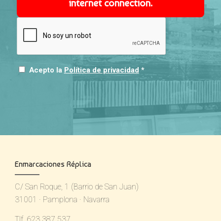
internet connection.
Acepto la
Política de privacidad
*
Enmarcaciones Réplica
C/ San Roque, 1 (Barrio de San Juan)
31001 · Pamplona · Navarra
Tlf. 623 387 537