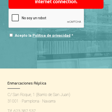
internet connection.
Acepto la
Política de privacidad
*
Enmarcaciones Réplica
C/ San Roque, 1 (Barrio de San Juan)
31001 · Pamplona · Navarra
Tlf. 623 387 537