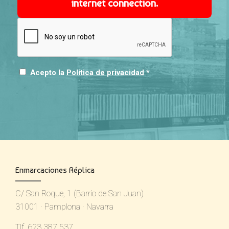
internet connection.
Acepto la
Política de privacidad
*
Enmarcaciones Réplica
C/ San Roque, 1 (Barrio de San Juan)
31001 · Pamplona · Navarra
Tlf. 623 387 537