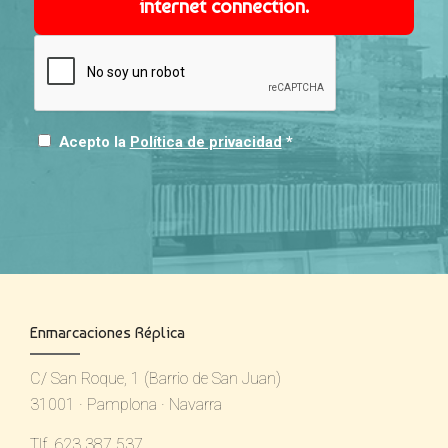
internet connection.
Acepto la
Política de privacidad
*
Enmarcaciones Réplica
C/ San Roque, 1 (Barrio de San Juan)
31001 · Pamplona · Navarra
Tlf. 623 387 537