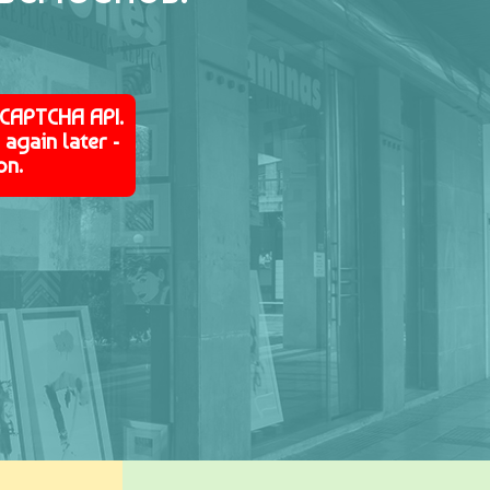
eCAPTCHA API.
again later -
on.