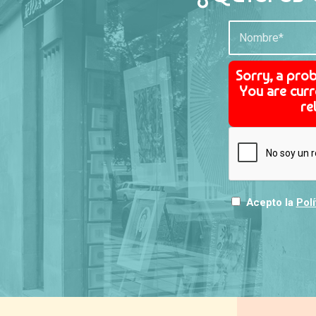
Sorry, a pro
You are curr
re
Acepto la
Polí