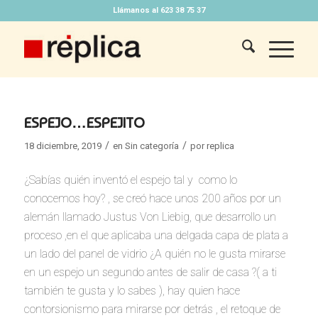
Llámanos al 623 38 75 37
ESPEJO…ESPEJITO
/
/
18 diciembre, 2019
en
Sin categoría
por
replica
¿Sabías quién inventó el espejo tal y como lo
conocemos hoy? , se creó hace unos 200 años por un
alemán llamado Justus Von Liebig, que desarrollo un
proceso ,en el que aplicaba una delgada capa de plata a
un lado del panel de vidrio ¿A quién no le gusta mirarse
en un espejo un segundo antes de salir de casa ?( a ti
también te gusta y lo sabes ), hay quien hace
contorsionismo para mirarse por detrás , el retoque de