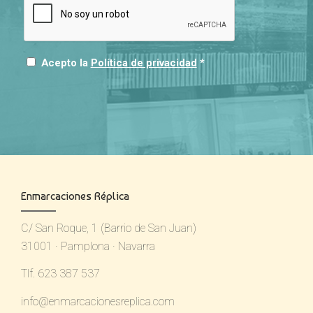
Acepto la
Política de privacidad
*
Enmarcaciones Réplica
C/ San Roque, 1 (Barrio de San Juan)
31001 · Pamplona · Navarra
Tlf. 623 387 537
info@enmarcacionesreplica.com